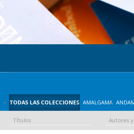
p
a
l
TODAS LAS COLECCIONES
AMALGAMA
ANDAM