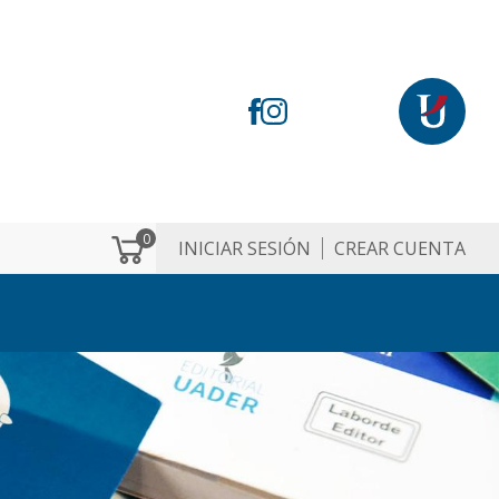
0
INICIAR SESIÓN
CREAR CUENTA
M
e
n
ú
d
e
c