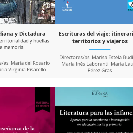
diana y Dictadura
Escrituras del viaje: itinerar
erritorialidad y huellas
territorios y viajeros
e memoria
Directores/as: Marisa Estela Bud
/as: María del Rosario
María Inés Laboranti, María La
ía Virginia Pisarello
Pérez Gras