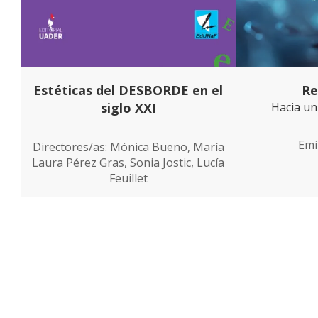
Estéticas del DESBORDE en el
Re
siglo XXI
Hacia u
Emi
Directores/as: Mónica Bueno, María
Laura Pérez Gras, Sonia Jostic, Lucía
Feuillet
P
a
g
i