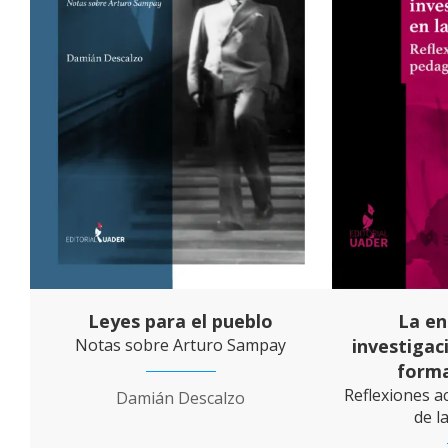
Leyes para el pueblo
La en
Notas sobre Arturo Sampay
investigac
forma
Reflexiones a
Damián Descalzo
de l