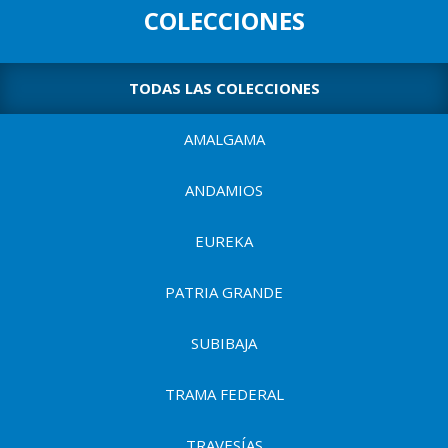
p
u
COLECCIONES
a
l
e
n
TODAS LAS COLECCIONES
t
AMALGAMA
a
d
ANDAMIOS
e
u
EUREKA
s
PATRIA GRANDE
u
a
SUBIBAJA
r
TRAMA FEDERAL
i
TRAVESÍAS