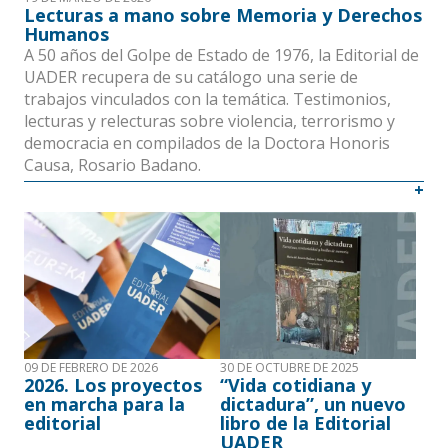
o
Lecturas a mano sobre Memoria y Derechos
Humanos
A 50 años del Golpe de Estado de 1976, la Editorial de
UADER recupera de su catálogo una serie de
trabajos vinculados con la temática. Testimonios,
lecturas y relecturas sobre violencia, terrorismo y
democracia en compilados de la Doctora Honoris
Causa, Rosario Badano.
09 DE FEBRERO DE 2026
30 DE OCTUBRE DE 2025
2026. Los proyectos
“Vida cotidiana y
en marcha para la
dictadura”, un nuevo
editorial
libro de la Editorial
UADER