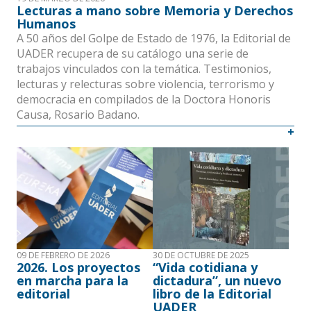
o
Lecturas a mano sobre Memoria y Derechos
Humanos
A 50 años del Golpe de Estado de 1976, la Editorial de
UADER recupera de su catálogo una serie de
trabajos vinculados con la temática. Testimonios,
lecturas y relecturas sobre violencia, terrorismo y
democracia en compilados de la Doctora Honoris
Causa, Rosario Badano.
09 DE FEBRERO DE 2026
30 DE OCTUBRE DE 2025
2026. Los proyectos
“Vida cotidiana y
en marcha para la
dictadura”, un nuevo
editorial
libro de la Editorial
UADER