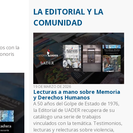
u
LA EDITORIAL Y LA
e
COMUNIDAD
n
t
a
os con la
d
Honoris
e
u
s
19 DE MARZO DE 2026
Lecturas a mano sobre Memoria
u
y Derechos Humanos
a
A 50 años del Golpe de Estado de 1976,
la Editorial de UADER recupera de su
r
catálogo una serie de trabajos
i
vinculados con la temática. Testimonios,
lecturas y relecturas sobre violencia,