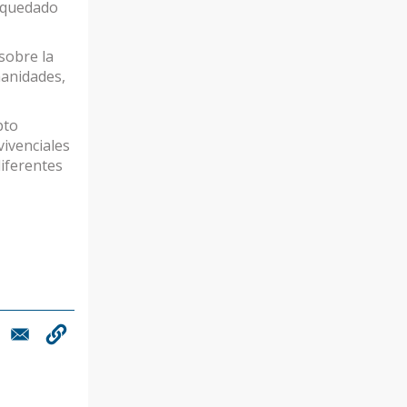
a quedado
sobre la
manidades,
pto
vivenciales
diferentes