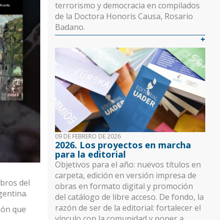
o
terrorismo y democracia en compilados
de la Doctora Honoris Causa, Rosario
Badano.
09 DE FEBRERO DE 2026
2026. Los proyectos en marcha
para la editorial
Objetivos para el año: nuevos títulos en
carpeta, edición en versión impresa de
ibros del
obras en formato digital y promoción
gentina.
del catálogo de libre acceso. De fondo, la
razón de ser de la editorial: fortalecer el
ión que
vínculo con la comunidad y poner a