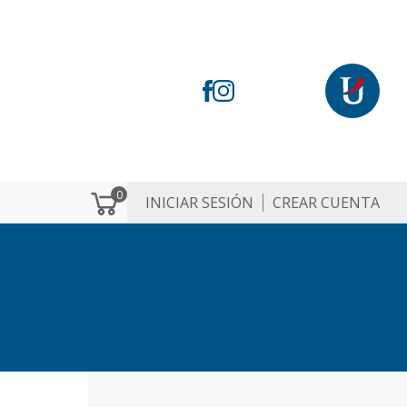
0
INICIAR SESIÓN
CREAR CUENTA
M
e
n
ú
d
e
c