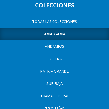
p
u
COLECCIONES
a
l
e
n
TODAS LAS COLECCIONES
t
AMALGAMA
a
d
ANDAMIOS
e
u
EUREKA
s
PATRIA GRANDE
u
a
SUBIBAJA
r
TRAMA FEDERAL
i
TRAVESÍAS