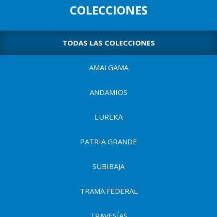
p
u
COLECCIONES
a
l
e
n
TODAS LAS COLECCIONES
t
AMALGAMA
a
d
ANDAMIOS
e
u
EUREKA
s
PATRIA GRANDE
u
a
SUBIBAJA
r
TRAMA FEDERAL
i
TRAVESÍAS