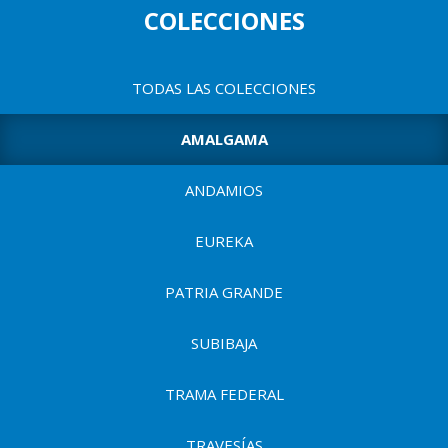
p
u
COLECCIONES
a
l
e
n
TODAS LAS COLECCIONES
t
AMALGAMA
a
d
ANDAMIOS
e
u
EUREKA
s
PATRIA GRANDE
u
a
SUBIBAJA
r
TRAMA FEDERAL
i
TRAVESÍAS