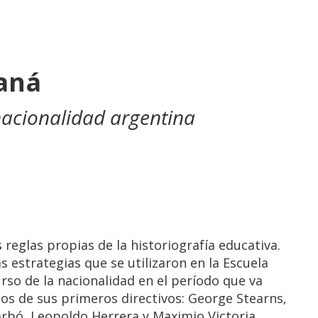
o
aná
nacionalidad argentina
as reglas propias de la historiografía educativa.
s estrategias que se utilizaron en la Escuela
rso de la nacionalidad en el período que va
os de sus primeros directivos: George Stearns,
arbó, Leopoldo Herrera y Maximio Victoria.