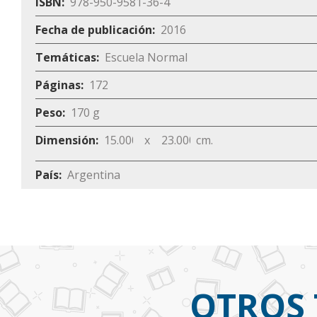
ISBN
978-950-9581-36-4
Fecha de publicación
2016
Temáticas
Escuela Normal
Páginas
172
Peso
170 g
Dimensión
15.000000
x
23.000000
cm.
País
Argentina
OTROS 