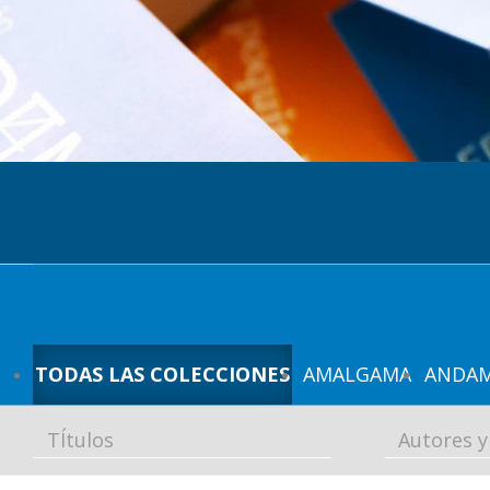
p
a
l
TODAS LAS COLECCIONES
AMALGAMA
ANDAM