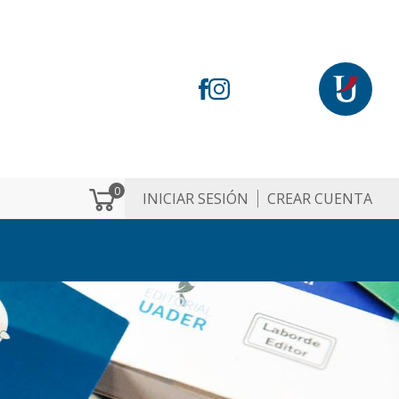
0
INICIAR SESIÓN
CREAR CUENTA
M
e
n
ú
d
e
c