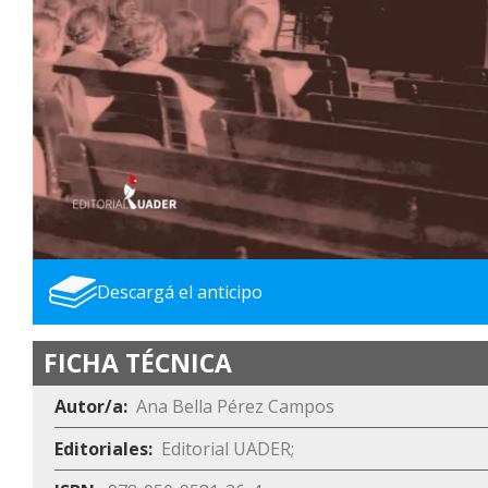
Descargá el anticipo
FICHA TÉCNICA
Autor/a
Ana Bella Pérez Campos
Editoriales
Editorial UADER