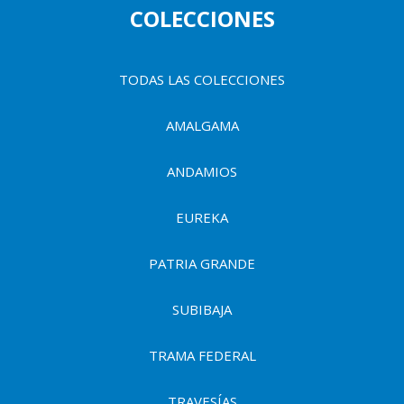
p
u
COLECCIONES
a
l
e
n
TODAS LAS COLECCIONES
t
AMALGAMA
a
d
ANDAMIOS
e
u
EUREKA
s
PATRIA GRANDE
u
a
SUBIBAJA
r
TRAMA FEDERAL
i
TRAVESÍAS