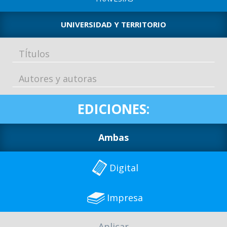
o
UNIVERSIDAD Y TERRITORIO
EDICIONES:
Ambas
Digital
Impresa
Aplicar