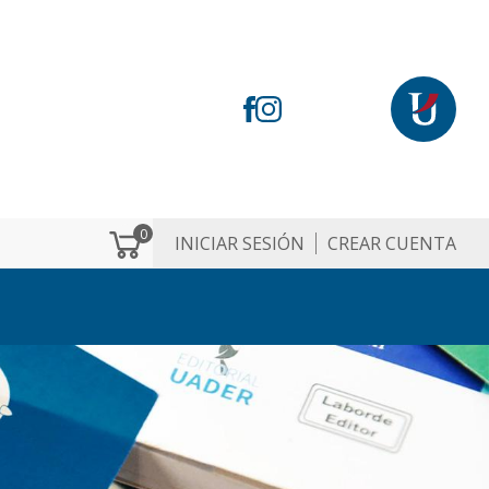
0
INICIAR SESIÓN
CREAR CUENTA
M
e
n
ú
d
e
c