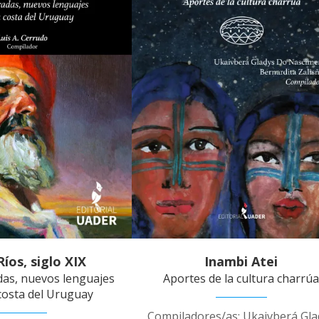
Ríos, siglo XIX
Inambi Atei
as, nuevos lenguajes
Aportes de la cultura charrú
costa del Uruguay
Compiladores/as: Ukaivberá Gla