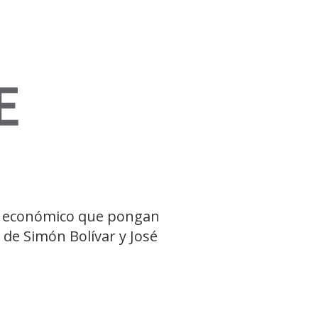
o
o y económico que pongan
 de Simón Bolívar y José